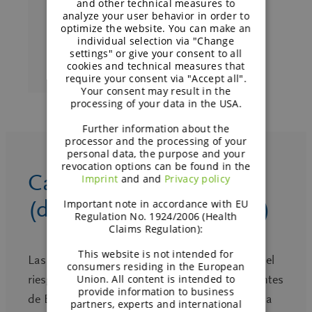
and other technical measures to
analyze your user behavior in order to
optimize the website. You can make an
individual selection via "Change
Reducción de calorías
settings" or give your consent to all
cookies and technical measures that
require your consent via "Accept all".
Your consent may result in the
processing of your data in the USA.
Further information about the
processor and the processing of your
personal data, the purpose and your
revocation options can be found in the
Calidad de la dieta
Imprint
and and
Privacy policy
(densidad de nutrientes)
Important note in accordance with EU
Regulation No. 1924/2006 (Health
Claims Regulation):
This website is not intended for
Las dietas con restricción calórica aumentan el
consumers residing in the European
riesgo de lagunas nutricionales. Los ingredientes
Union. All content is intended to
provide information to business
de BENEO ayudan a mantener la calidad de la
partners, experts and international