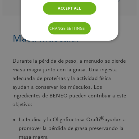
ACCEPT ALL
CHANGE SETTINGS
Masa muscular
Durante la pérdida de peso, a menudo se pierde
masa magra junto con la grasa. Una ingesta
adecuada de proteínas y la actividad física
ayudan a conservar los músculos. Los
ingredientes de BENEO pueden contribuir a este
objetivo:
®
La Inulina y la Oligofructosa Orafti
ayudan a
promover la pérdida de grasa preservando la
masa magra