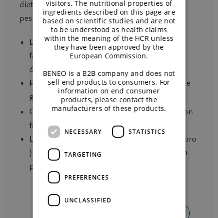
visitors. The nutritional properties of
dieta durante los programas de pérdida de
ingredients described on this page are
peso:
based on scientific studies and are not
to be understood as health claims
within the meaning of the HCR unless
®
La Inulina y la Oligofructosa Orafti
they have been approved by the
favorecen la absorción del calcio y la salud
European Commission.
ósea
BENEO is a B2B company and does not
sell end products to consumers. For
Palatinose™
proporciona energía constante
information on end consumer
gracias a su perfil de bajo índice glucémico
products, please contact the
manufacturers of these products.
®
Orafti
β-Fit ayuda a enriquecer la dieta con
fibra integral y diversidad de fibras
NECESSARY
STATISTICS
Las proteínas vegetales (BeneoPro y Remypro
) favorecen el enriquecimiento proteico con
TARGETING
perfiles de aminoácidos de alta calidad
PREFERENCES
UNCLASSIFIED
VOLVER AL RESUMEN