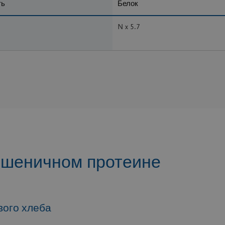
ть
Белок
N x 5.7
пшеничном протеине
вого хлеба