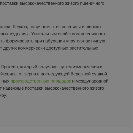
поставки высококачественного живого пшеничного
плекс белков, получаемых из пшеницы и широко
вых изделиях. Уникальным свойством пшеничного
сть формировать при набухании упруго-эластичную
 от других коммерчески доступных растительных
Протеин, который получают путем измельчения и
ейковины от зерна с последующей бережной сушкой.
енных
производственных площадок
и международной
т надежные поставки высококачественного живого
иру.