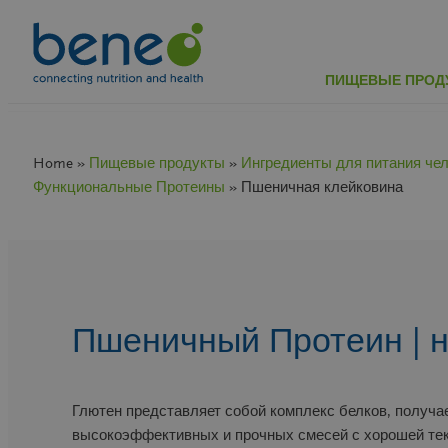
Перейти
к
содержимому
ПИЩЕВЫЕ ПРОД
Home »
Пищевые продукты
»
Ингредиенты для питания че
Функциональные Протеины
» Пшеничная клейковина
Пшеничный Протеин | н
Глютен представляет собой комплекс белков, получ
высокоэффективных и прочных смесей с хорошей текс