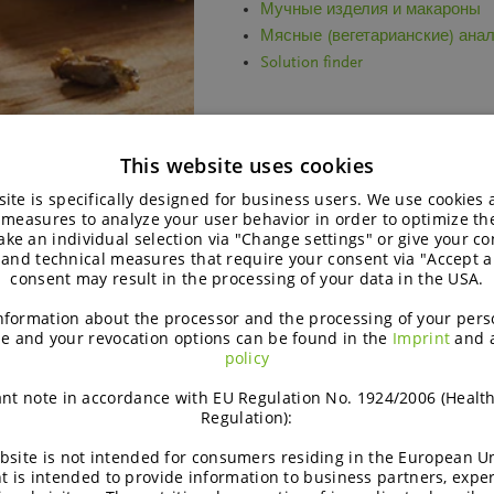
Мучные и
з
делия и макароны
Мясные (вегетарианские) анал
Solution finder
This website uses cookies
ite is specifically designed for business users. We use cookies
 measures to analyze your user behavior in order to optimize th
ke an individual selection via "Change settings" or give your con
 and technical measures that require your consent via "Accept al
онсистенцию теста
consent may result in the processing of your data in the USA.
nformation about the processor and the processing of your pers
e and your revocation options can be found in the
Imprint
and 
policy
 набрать нужный
nt note in accordance with EU Regulation No. 1924/2006 (Healt
готовом виде.
Regulation):
м белков. Благодаря
bsite is not intended for consumers residing in the European Un
 способность; его
t is intended to provide information to business partners, expe