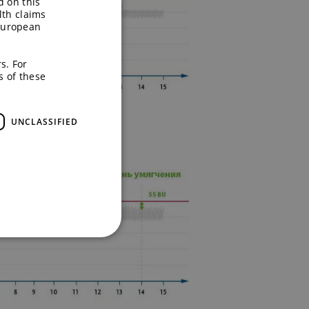
d on this
lth claims
European
s. For
s of these
UNCLASSIFIED