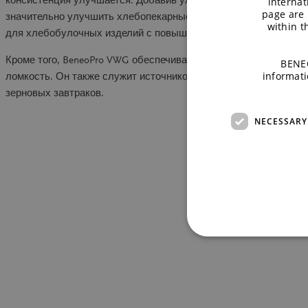
консистенция улучшается. Добавив уже малое количество Ben
internat
page are 
значительно улучшить хлебопекарные свойства муки. Это осо
within 
для хлебобулочных изделий с повышенным содержанием прот
Кроме того, BeneoPro VWG обеспечивает прочность зерновых х
BENEO
informati
ломкость. Он также служит источником белка для повышения
зерновых завтраков.
NECESSARY