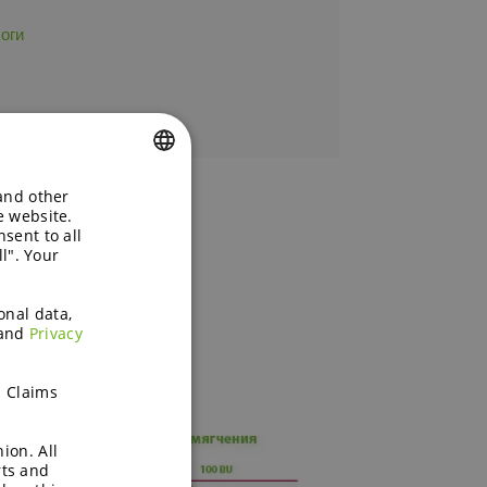
оги
 and other
ENGLISH
e website.
sent to all
GERMAN
l". Your
onal data,
and
Privacy
h Claims
ion. All
rts and