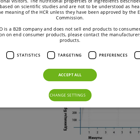
eoPro VWG, можно
ional visitors. The nutritional properties of ingredients describe
based on scientific studies and are not to be understood as hea
бенно рекомендуется
the meaning of the HCR unless they have been approved by the 
еинов.
Commission.
лопьев и снижает их
 is a B2B company and does not sell end products to consumer
on on end consumer products, please contact the manufacturer
 пищевой ценности
products.
STATISTICS
TARGETING
PREFERENCES
ACCEPT ALL
CHANGE SETTINGS