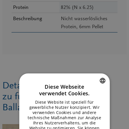
Protein
82% (N x 6.25)
Beschreibung
Nicht wasserlösliches
Protein, 6mm Pellet
Detaillierte Informationen
Diese Webseite
verwendet Cookies.
zu funktionellen
ENGLISH
Diese Website ist speziell für
Ballaststoffen
GERMAN
gewerbliche Nutzer konzipiert. Wir
verwenden Cookies und andere
technische Maßnahmen zur Analyse
Ihres Nutzerverhaltens, um die
Website zu optimieren. Sie können