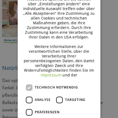
über „Einstellungen ändern“ eine
individuelle Auswahl treffen oder über
„Alle Akzeptieren“ Ihre Zustimmung zu
allen Cookies und technischen
Maßnahmen geben, die Ihre
Zustimmung erfordern. Durch Ihre
Zustimmung kann eine Verarbeitung
Ihrer Daten in den USA erfolgen.
Weitere Informationen zur
verantwortlichen Stelle, über die
Verarbeitung Ihrer
personenbezogenen Daten, den damit
verfolgten Zweck und Ihre
Natürliche Inhaltsstoffe für gesunde Ferkel
Widerrufsmöglichkeiten finden Sie im
Impressum
und der
Das optimale, natürliche Futter für gesunde
Ferkel: Lesen Sie alles über die Funktionalitäten
TECHNISCH NOTWENDIG
pflanzlicher Proteine, die Vorteile präbiotischer
ANALYSE
TARGETING
Ballaststoffe und leicht verdaulicher Kohlenhydrate
sowie über die Einsatzmöglichkeiten von
PRÄFERENZEN
Reisproteinen.