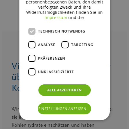
personenbezogenen Daten, den damit
verfolgten Zweck und Ihre
Widerrufsmöglichkeiten finden Sie im
Impressum
und der
TECHNISCH NOTWENDIG
ANALYSE
TARGETING
PRÄFERENZEN
Videos: Was Verbraucher
UNKLASSIFIZIERTE
über langsame
Kohlenhydrate denken
ALLE AKZEPTIEREN
Wir haben Verbraucher in Amerika gefragt, wie
EINSTELLUNGEN ANZEIGEN
sie ihr Wissen über langsame und schnelle
Kohlenhydrate einschätzen und haben