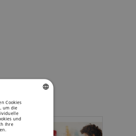
den Cookies
ENGLISH
, um die
ividuelle
GERMAN
ookies und
h Ihre
en.