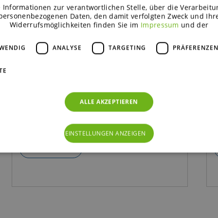
 Informationen zur verantwortlichen Stelle, über die Verarbeitu
personenbezogenen Daten, den damit verfolgten Zweck und Ihr
Widerrufsmöglichkeiten finden Sie im
Impressum
und der
TWENDIG
ANALYSE
TARGETING
PRÄFERENZE
TE
Concept |
C
Sustained soft sponge cake
ALLE AKZEPTIEREN
with strawberry jam
EINSTELLUNGEN ANZEIGEN
READ MORE