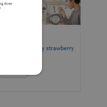
ng Ihrer
e
N
oncept |
Sustained energy strawberry
yoghurt
READ MORE