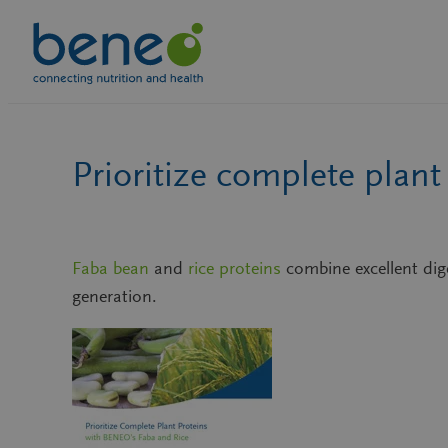
Zum
Inhalt
springen
Prioritize complete plant
Faba bean
and
rice proteins
combine excellent diges
generation.