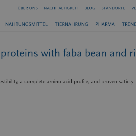
ÜBER UNS
NACHHALTIGKEIT
BLOG
STANDORTE
V
NAHRUNGSMITTEL
TIERNAHRUNG
PHARMA
TREN
 proteins with faba bean and r
tibility, a complete amino acid profile, and proven satiety – 