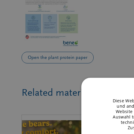
Open the plant protein paper
Related material
Diese Webs
und and
Website 
Auswahl t
techn
Zu