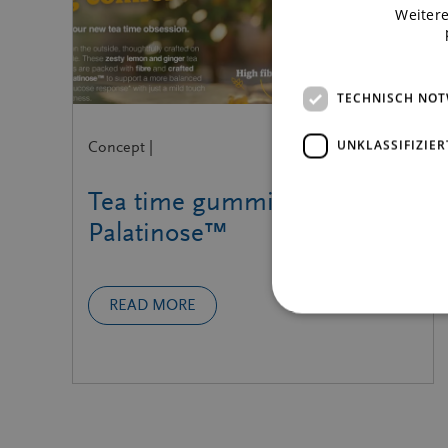
Weitere
TECHNISCH NO
UNKLASSIFIZIER
Concept |
Tea time gummies with
Palatinose™
READ MORE