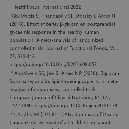
i
HealthFocus International 2022
ii
AbuMweis S, Thandapilly SJ, Storsley J, Ames N
(2016). Effect of barley β-glucan on postprandial
glycaemic response in the healthy human
population: A meta-analysis of randomized
controlled trials. Journal of Functional Foods, Vol.
27, 329-342.
https://doi.org/10.1016/j.jff.2016.08.057
iii
AbuMweis SS, Jew S, Ames NP (2010). β-glucan
from barley and its lipid-lowering capacity: a meta-
analysis of randomized, controlled trials.
European Journal of Clinical Nutrition, 64(12),
1472-1480. https://doi.org/10.1038/ejcn.2010.178
iv
US: 21 CFR §101.81 ; CAN: Summary of Health
Canada’s Assessment of a Health Claim about