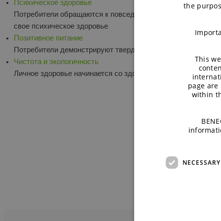
Психическое здоровье
the purpos
Потребители обращаются к повседневным продуктам и напи
свое психическое здоровье
Importa
Позитивное питание
Потребители демонстрируют твердую веру в целебную силу
This we
Чистота и экологичность
conten
Личное здоровье начинается со здоровья планеты
internat
page are 
within 
BENEO
informati
NECESSARY