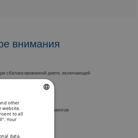
ре внимания
аря сбалансированной диете, включающей
ов
вых бобов
 and other
ENGLISH
e website.
щью растительных ингредиентов
sent to all
GERMAN
l". Your
onal data,