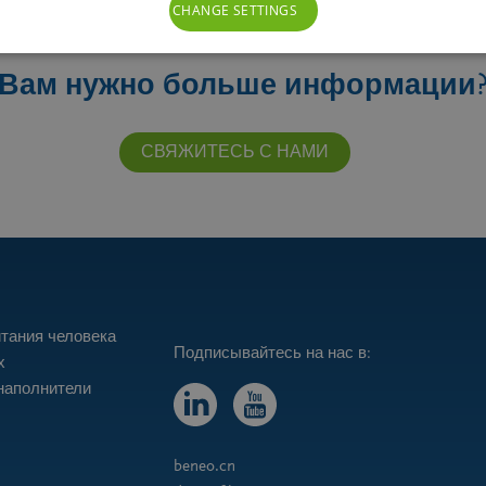
CHANGE SETTINGS
Вам нужно больше информации
СВЯЖИТЕСЬ С НАМИ
тания человека
х
наполнители
beneo.cn