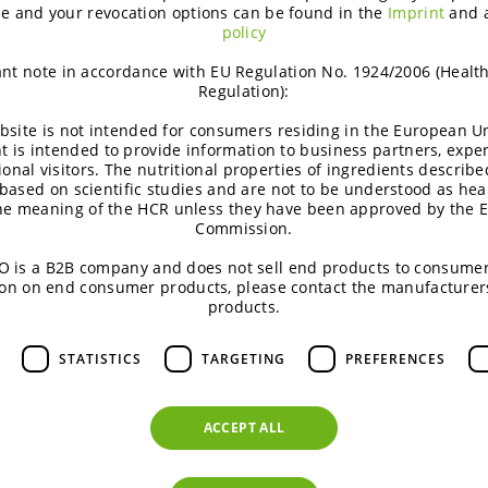
Новые решения для флекситарианцев
e and your revocation options can be found in the
Imprint
and 
policy
ткам, чтобы укрепить
Позитивное старение
Позитивное старение для потребителе
nt note in accordance with EU Regulation No. 1924/2006 (Healt
Новые пищевые привычки
Regulation):
 продуктов питания
У современных потребителей появил
bsite is not intended for consumers residing in the European Un
Питание для активного образа жизни
t is intended to provide information to business partners, expe
Питание для повышения уровня энерг
ional visitors. The nutritional properties of ingredients describe
based on scientific studies and are not to be understood as hea
Вкусные продукты на растительной о
the meaning of the HCR unless they have been approved by the 
Ингредиенты из риса для вкусных про
Commission.
Более здоровые углеводы, более здо
 is a B2B company and does not sell end products to consumer
Низкогликемические углеводы помога
on on end consumer products, please contact the manufacturer
энергии. Правильный выбор углеводо
products.
Здоровое питание в условиях новой р
Сохранить здоровье: глобальная зада
STATISTICS
TARGETING
PREFERENCES
ACCEPT ALL