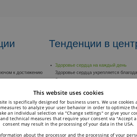
ции
Тенденции в цент
Здоровье сердца на каждый день
ключом к достижению
Здоровье сердца укрепляется благод
бета-глюканы
Устойчивые продукты из садовых боб
This website uses cookies
особенно в секторе
Блюда будущего с протеином из садо
ite is specifically designed for business users. We use cookies
Пища для чувств
 measures to analyze your user behavior in order to optimize th
Создавайте острые ощущения с помо
ke an individual selection via "Change settings" or give your con
Пребиотические волокна
 and technical measures that require your consent via "Accept al
consent may result in the processing of your data in the USA.
Применение пребиотиков
редиентов
расцвет флекситарианства
nformation about the processor and the processing of your pers