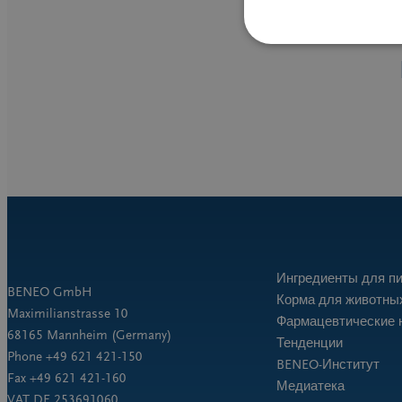
Ингредиенты для пи
BENEO GmbH
Корма для животны
Maximilianstrasse 10
Фармацевтические 
68165 Mannheim (Germany)
Тенденции
Phone +49 621 421-150
BENEO-Институт
Fax +49 621 421-160
Медиатека
VAT DE 253691060