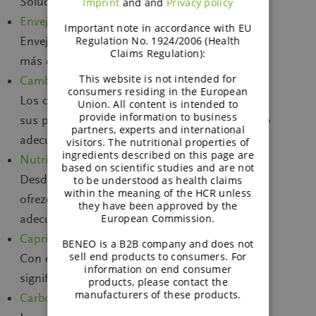
Soluciones flexitarianas de origen vegetal
Imprint
and and
Privacy policy
Envejecimiento positivo
Important note in accordance with EU
Envejecimiento positivo para el consumidor de
Regulation No. 1924/2006 (Health
Claims Regulation):
más de 50 años
This website is not intended for
Cambios en los hábitos alimentarios
consumers residing in the European
Los consumidores modernos han cambiado
Union. All content is intended to
provide information to business
sus patrones de alimentación, ofrece el bocado
partners, experts and international
adecuado para cada descanso.
visitors. The nutritional properties of
ingredients described on this page are
Nutrición activa
based on scientific studies and are not
Desde el atleta hasta el consumidor activo,
to be understood as health claims
within the meaning of the HCR unless
ofrezca productos con el tipo de energía
they have been approved by the
adecuado.
European Commission.
Caprichos origen vegetal
BENEO is a B2B company and does not
sell end products to consumers. For
Con el almidón de arroz, comer sin lácteos no
information on end consumer
significa renunciar a los postres exquisitos.
products, please contact the
manufacturers of these products.
Carbohidratos más sanos, vida más sana