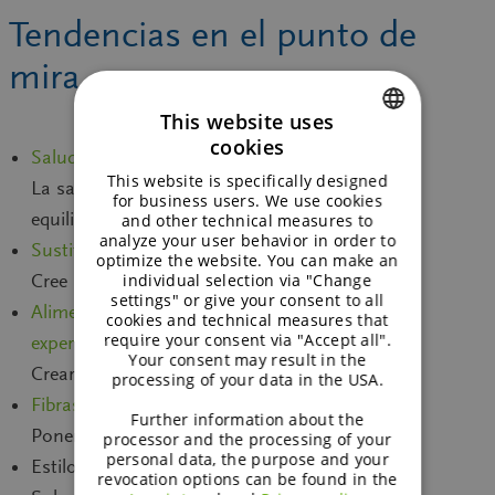
Tendencias en el punto de
mira
This website uses
cookies
Salud cardiaca cotidiana
ENGLISH
This website is specifically designed
La salud del corazón se refuerza con una dieta
GERMAN
for business users. We use cookies
equilibrada que incluya betaglucanos
and other technical measures to
analyze your user behavior in order to
Sustitutos sostenibles de haba
optimize the website. You can make an
Cree recetas de futuro con proteína de haba
individual selection via "Change
settings" or give your consent to all
Alimentos sensoriales para mejorar las
cookies and technical measures that
require your consent via "Accept all".
experiencias
Your consent may result in the
Crear emoción con ingredientes vegetales.
processing of your data in the USA.
Fibras prebióticas
Further information about the
Poner los prebióticos sobre la mesa
processor and the processing of your
personal data, the purpose and your
Estilo vida flexitariano
revocation options can be found in the