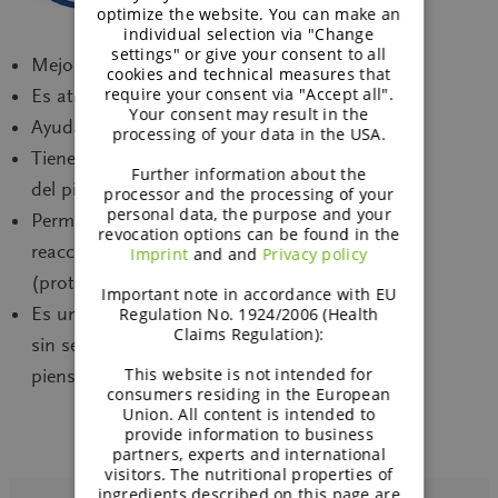
optimize the website. You can make an
individual selection via "Change
settings" or give your consent to all
Mejora el perfil organoléptico
cookies and technical measures that
require your consent via "Accept all".
Es atractivo para el robot de ordeño
Your consent may result in the
Ayuda a una buena granulación
processing of your data in the USA.
Tiene propiedades antioxidantes (protección
Further information about the
del pienso)
processor and the processing of your
personal data, the purpose and your
Permite reducir los azúcares que favorecen la
revocation options can be found in the
reacción de Maillard con los aminoácidos
Imprint
and and
Privacy policy
(proteínas by-pass)
Important note in accordance with EU
Es un aglutinante en polvo bien incorporado
Regulation No. 1924/2006 (Health
Claims Regulation):
sin ser demasiado pegajoso en la superficie del
This website is not intended for
pienso (all-mash)
consumers residing in the European
Union. All content is intended to
provide information to business
partners, experts and international
visitors. The nutritional properties of
ingredients described on this page are