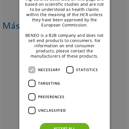
based on scientific studies and are not
to be understood as health claims
within the meaning of the HCR unless
they have been approved by the
Más aplicaciones
European Commission.
BENEO is a B2B company and does not
sell end products to consumers. For
information on end consumer
products, please contact the
manufacturers of these products.
ALIMENTOS PARA MASCOTAS
NECESSARY
STATISTICS
TARGETING
PREFERENCES
PIENSO PARA PECES
UNCLASSIFIED
ACCEPT ALL