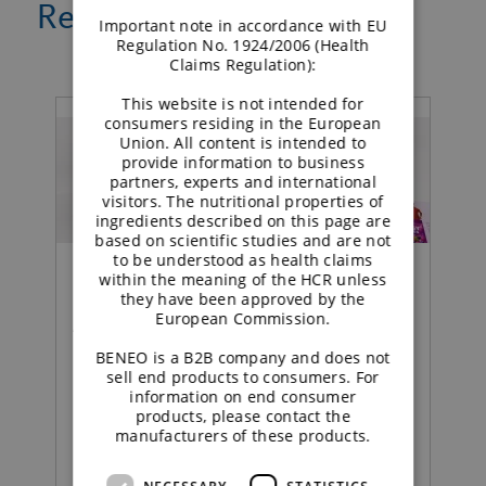
Related news
Important note in accordance with EU
Regulation No. 1924/2006 (Health
Claims Regulation):
This website is not intended for
consumers residing in the European
Union. All content is intended to
provide information to business
partners, experts and international
visitors. The nutritional properties of
ingredients described on this page are
based on scientific studies and are not
to be understood as health claims
within the meaning of the HCR unless
they have been approved by the
European Commission.
Alimentar | Comunicado de prensa
BENEO is a B2B company and does not
sell end products to consumers. For
BENEO lanza una
information on end consumer
colección de conceptos
products, please contact the
manufacturers of these products.
inspiradores de productos