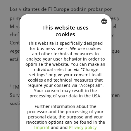
Los visitantes de Fi Europe podrán probar por
®
primera vez los productos Meatless
Beef Bites y
Minced Meat de BENEO en su estand, donde el
This website uses
cookies
chef Jelbrich Hendrickx, del BENEO-Technology
ENGLISH
Center, preparará deliciosos platos de base
This website is specifically designed
GERMAN
for business users. We use cookies
vegetal, ofreciendo un tentador anticipo de lo que
and other technical measures to
analyze your user behavior in order to
está por venir.
optimize the website. You can make an
individual selection via "Change
——————————————————————
settings" or give your consent to all
cookies and technical measures that
require your consent via "Accept all".
i
FMCG Gurus, Meat & Plant-Based Protein
Your consent may result in the
Survey 2022 (Filtro: Consumidores que consumen
processing of your data in the USA.
sustitutos/reemplazos de la carne)
Further information about the
processor and the processing of your
personal data, the purpose and your
revocation options can be found in the
Imprint
and and
Privacy policy