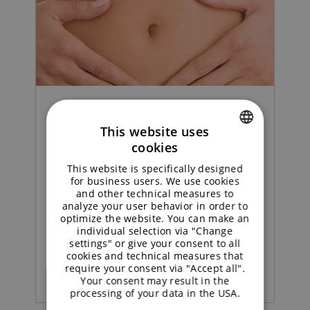
Comida | Beneficios
This website uses
cookies
Demostrado: la inulina de
ENGLISH
This website is specifically designed
BENEO promueve una
GERMAN
for business users. We use cookies
and other technical measures to
buena salud digestiva
analyze your user behavior in order to
optimize the website. You can make an
individual selection via "Change
settings" or give your consent to all
READ MORE
cookies and technical measures that
require your consent via "Accept all".
Your consent may result in the
processing of your data in the USA.