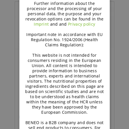
Further information about the
processor and the processing of your
personal data, the purpose and your
revocation options can be found in the
Imprint
and and
Privacy policy
Important note in accordance with EU
Regulation No. 1924/2006 (Health
Claims Regulation):
This website is not intended for
consumers residing in the European
Comida | Beneficios
Union. All content is intended to
provide information to business
partners, experts and international
Los consumidores saben
visitors. The nutritional properties of
que, cuanto más natural,
ingredients described on this page are
based on scientific studies and are not
mejor
to be understood as health claims
within the meaning of the HCR unless
they have been approved by the
European Commission.
READ MORE
BENEO is a B2B company and does not
sell end products to consumers. For