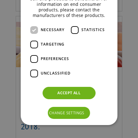
information on end consumer
products, please contact the
manufacturers of these products.
NECESSARY
STATISTICS
TARGETING
PREFERENCES
UNCLASSIFIED
Comida | Beneficios
ACCEPT ALL
BENEO lanza un nuevo
almidón de arroz de
CHANGE SETTINGS
etiqueta limpia en IFT
2018.