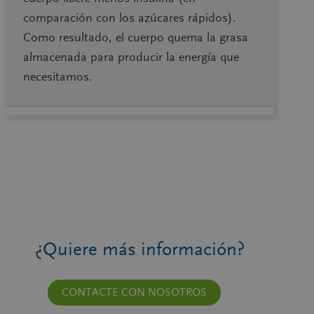
comparación con los azúcares rápidos).
ingredientes basados en recetas y en el
Como resultado, el cuerpo quema la grasa
conocimiento de los consumidores.
almacenada para producir la energía que
VER CONCEPTO
necesitamos.
¿Quiere más información?
CONTACTE CON NOSOTROS