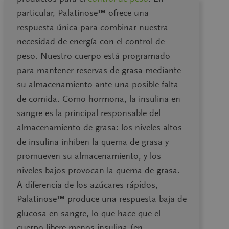
particular, Palatinose™ ofrece una
respuesta única para combinar nuestra
necesidad de energía con el control de
peso. Nuestro cuerpo está programado
para mantener reservas de grasa mediante
su almacenamiento ante una posible falta
de comida. Como hormona, la insulina en
sangre es la principal responsable del
almacenamiento de grasa: los niveles altos
de insulina inhiben la quema de grasa y
Muesli con fibras de raíz
promueven su almacenamiento, y los
®
de achicoria Orafti
niveles bajos provocan la quema de grasa.
A diferencia de los azúcares rápidos,
Palatinose™ produce una respuesta baja de
Menos azúcar, más fibra y un puñado
glucosa en sangre, lo que hace que el
de cereales crujientes. Productos
cuerpo libere menos insulina (en
innovadores y conceptualización de