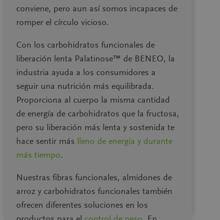
conviene, pero aun así somos incapaces de
romper el círculo vicioso.
Con los carbohidratos funcionales de
Yogur ProCarb con
liberación lenta Palatinose™ de BENEO, la
Palatinose™
industria ayuda a los consumidores a
seguir una nutrición más equilibrada.
Carbohidratos ambiciosos y
Proporciona al cuerpo la misma cantidad
revolucionarios para lograr metas o
de energía de carbohidratos que la fructosa,
seguir avanzando. Productos
pero su liberación más lenta y sostenida te
innovadores y conceptualización de
hace sentir más
lleno de energía y durante
ingredientes basados en recetas y en el
más tiempo
.
conocimiento de los consumidores.
Nuestras fibras funcionales, almidones de
VER CONCEPTO
arroz y carbohidratos funcionales también
ofrecen diferentes soluciones en los
productos para el
control de peso
. En